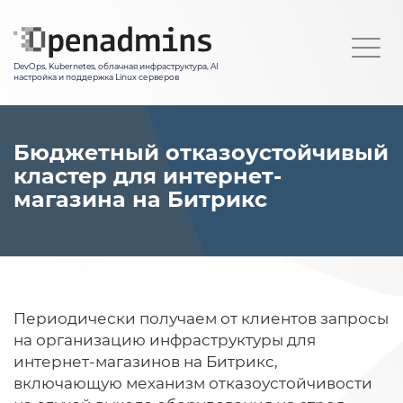
Перейти
к
Togg
основному
navi
DevOps, Kubernetes, облачная инфраструктура, AI
содержанию
настройка и поддержка Linux серверов
Бюджетный отказоустойчивый
кластер для интернет-
магазина на Битрикс
Периодически получаем от клиентов запросы
на организацию инфраструктуры для
интернет-магазинов на Битрикс,
включающую механизм отказоустойчивости