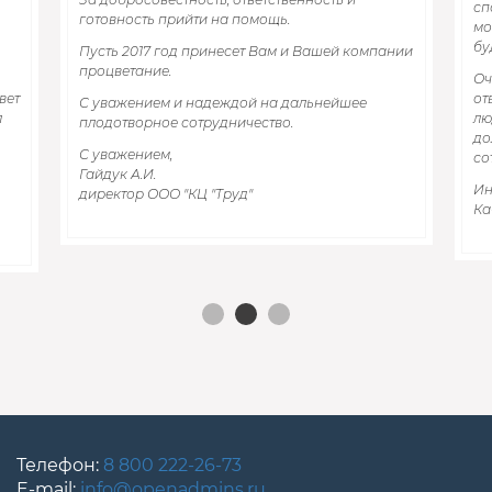
сп
готовность прийти на помощь.
мо
бу
Пусть 2017 год принесет Вам и Вашей компании
процветание.
Оч
вет
от
С уважением и надеждой на дальнейшее
л
лю
плодотворное сотрудничество.
до
С уважением,
со
Гайдук А.И.
Ин
директор ООО "КЦ "Труд"
Ка
Телефон:
8 800 222-26-73
E-mail:
info@openadmins.ru