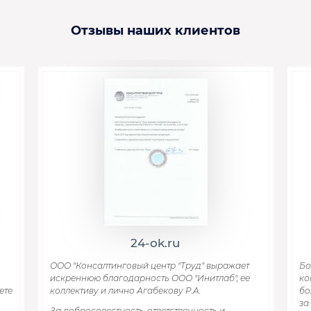
Отзывы наших клиентов
24-ok.ru
ООО "Консалтинговый центр "Труд" выражает
Бо
искреннюю благодарность ООО "Инитлаб", ее
ко
ете
коллективу и лично Агабекову Р.А.
бо
за
За добросовестность, ответственность и