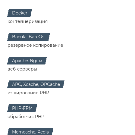
Docker
контейнеризация
Bacula, BareOs
резервное копирование
Apache, Nginx
веб-серверы
APC, Xcache, OPCache
кэширование PHP
PHP-FPM
обработчик PHP
Memcache, Redis