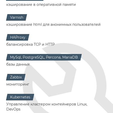
кэширование в оперативной памяти
Varnish
кэширование html для анонимных пользователей
HAProxy
балансировка TCP и HTTP
MySql, PostgreSQL, Percona, MariaDB
базы данных
Zabbix
мониторинг
Kubernetes
Управление кластером контейнеров Linux,
DevOps