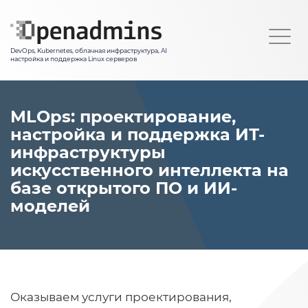
Перейти
к
Togg
основному
navi
DevOps, Kubernetes, облачная инфраструктура, AI
содержанию
настройка и поддержка Linux серверов
MLOps: проектирование,
настройка и поддержка ИТ-
инфраструктуры
искусственного интеллекта на
базе открытого ПО и ИИ-
моделей
Оказываем услуги проектирования,